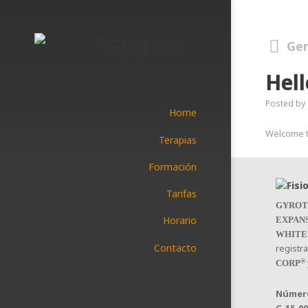
Gen
Hell
Posted by
Home
Welcome to
Terapias
Formación
Tarifas
GYROT
Horario
EXPAN
WHITE
Contacto
registr
®
CORP
Número