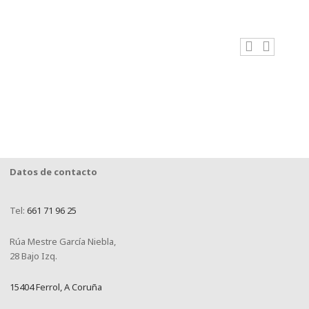
Datos de contacto
Tel:
661 71 96 25
Rúa Mestre García Niebla,
28 Bajo Izq.
15404 Ferrol, A Coruña