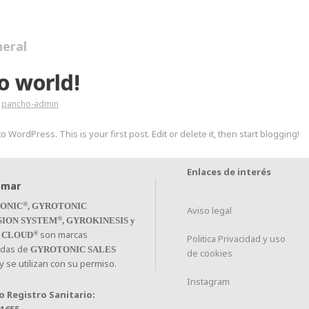
eral
o world!
pancho-admin
 WordPress. This is your first post. Edit or delete it, then start blogging!
Enlaces de interés
®
ONIC
, GYROTONIC
Aviso legal
®
SION SYSTEM
, GYROKINESIS y
son marcas
®
 CLOUD
Politica Privacidad y uso
adas de
GYROTONIC SALES
de cookies
y se utilizan con su permiso.
Instagram
 Registro Sanitario: