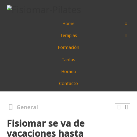
Home
Terapias
Formación
Tarifas
Horario
Contacto
General
Fisiomar se va de
vacaciones hasta