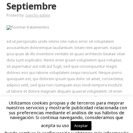
Septiembre
Posted by
pancho-admin
ed ut perspiciatis unde omnis iste natus error sit voluptatem
accusantium doloremque laudantium, totam rem aperiam, eaque
ipsa quae ab illo inventore veritatis et quasi architecto beatae vitae
dicta sunt explicabo. Nemo enim ipsam voluptatem quia voluptas
sit aspernatur aut odit aut fugit, sed quia consequuntur magni
dolores eos qui ratione voluptatem sequi nesciunt. Neque porro
quisquam est, qui dolorem ipsum quia dolor sit amet, consectetur,
adipisci velit, sed quia non numquam eius modi tempora incidunt
ut labore et dolore magnam aliquam quaerat voluptatem. Ut enim
ad minima veniam, quis nostrum exercitationem ullam corporis
Utilizamos cookies propias y de terceros para mejorar
suscipit laboriosam, nisi ut aliquid ex ea commodi consequatur?
nuestros servicios y mostrarle publicidad relacionada con
Quis autem vel eum iure reprehenderit qui in ea voluptate velit
sus preferencias mediante el análisis de sus hábitos de
esse quam nihil molestiae consequatur, vel illum qui dolorem eum
navegación. Si continua navegando, consideramos que
fugiat quo voluptas nulla pariatur?
acepta su uso
.
Aceptar
Puede cambiar la configuración u obtener más información