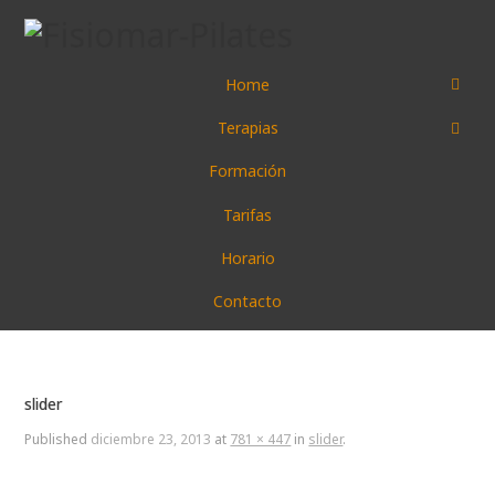
Home
Terapias
Formación
Tarifas
Horario
Contacto
slider
Published
diciembre 23, 2013
at
781 × 447
in
slider
.