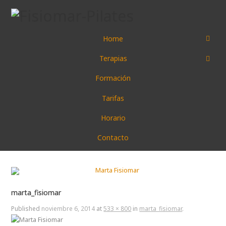
Home
Terapias
Formación
Tarifas
Horario
Contacto
marta_fisiomar
Published
noviembre 6, 2014
at
533 × 800
in
marta_fisiomar
.