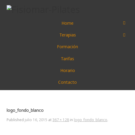
Home
Terapias
Formación
Tarifas
Horario
Contacto
logo_fondo_blanco
Published
julio 16, 2015
at
367 × 128
in
logo_fondo_blanco
.