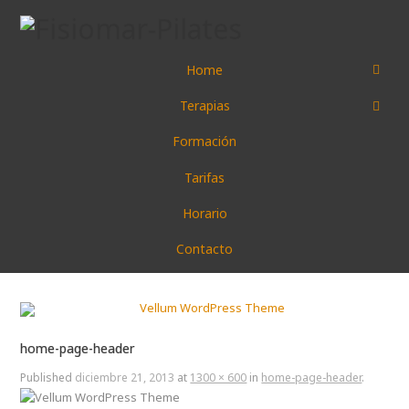
Home
Terapias
Formación
Tarifas
Horario
Contacto
home-page-header
Published
diciembre 21, 2013
at
1300 × 600
in
home-page-header
.