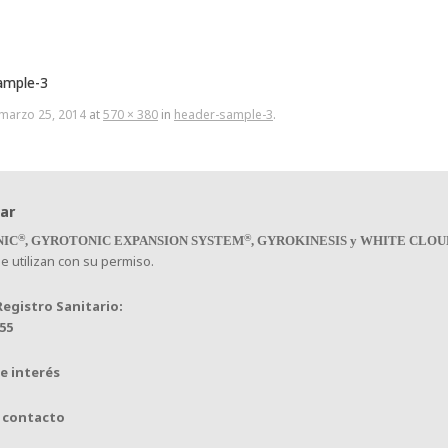
ample-3
marzo 25, 2014
at
570 × 380
in
header-sample-3
.
®
®
NIC
, GYROTONIC EXPANSION SYSTEM
, GYROKINESIS y WHITE CLOU
e utilizan con su permiso.
egistro Sanitario:
55
e interés
 contacto