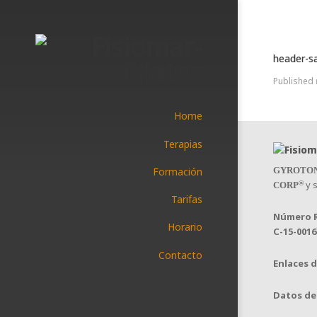
header-s
Published
Home
Terapias
Formación
GYROTO
y s
®
CORP
Tarifas
Número R
Horario
C-15-0016
Contacto
Enlaces d
Datos de