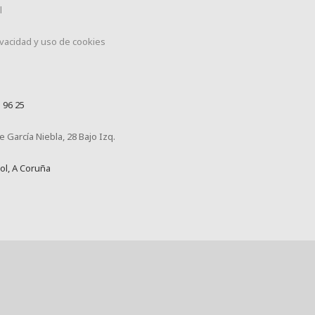
l
rivacidad y uso de cookies
 96 25
 García Niebla, 28 Bajo Izq.
ol, A Coruña