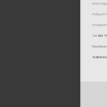
Aviso lega
Politica P
Instagram
Tel:
661 71
Rúa Mestre
15404 Ferr