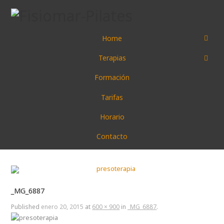
Home
Terapias
Formación
Tarifas
Horario
Contacto
_MG_6887
Published
enero 20, 2015
at
600 × 900
in
_MG_6887
.