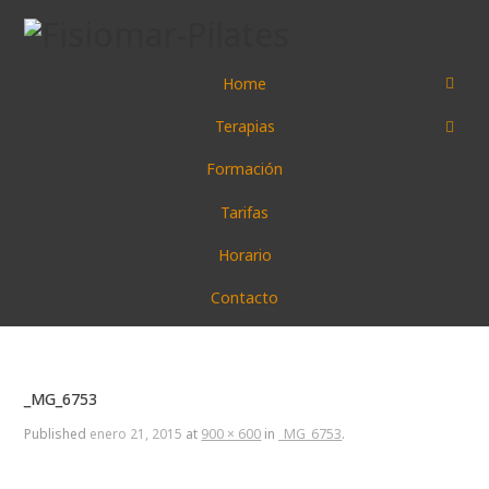
Home
Terapias
Formación
Tarifas
Horario
Contacto
_MG_6753
Published
enero 21, 2015
at
900 × 600
in
_MG_6753
.