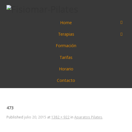
Home
Terapias
Formación
Tarifas
Horario
Contacto
473
Published
julio 20, 2015
at
1382 × 922
in
Aparatos Pilates
.