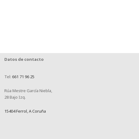
Datos de contacto
Tel:
661 71 96 25
Rúa Mestre García Niebla,
28 Bajo Izq.
15404 Ferrol, A Coruña