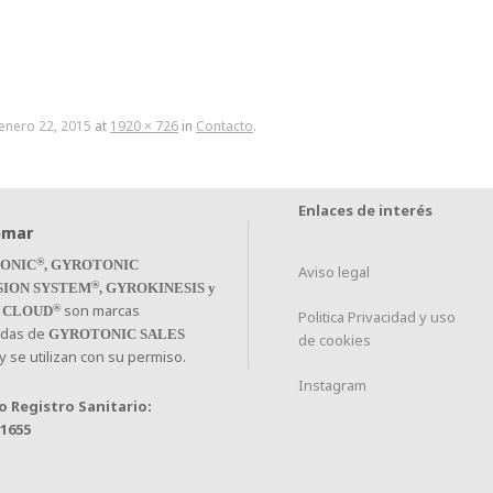
enero 22, 2015
at
1920 × 726
in
Contacto
.
Enlaces de interés
®
ONIC
, GYROTONIC
Aviso legal
®
SION SYSTEM
, GYROKINESIS y
son marcas
®
 CLOUD
Politica Privacidad y uso
adas de
GYROTONIC SALES
de cookies
y se utilizan con su permiso.
Instagram
 Registro Sanitario:
01655