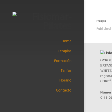
mapa
Published
Home
Terapias
Formación
GYROT
EXPAN
Tarifas
WHITE
registr
Horario
®
CORP
Contacto
Número
C-15-0